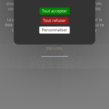
pour me recontacter dans le cadre de ma demande,
conformément à
notre politique de confidentialité.
Tout accepter
La possibilité vous est offerte de vous inscrire sur la
Tout refuser
liste d’opposition au démarchage téléphonique qui se
Personnaliser
trouve sur le site Internet
www.bloctel.gouv.fr
ENVOYER