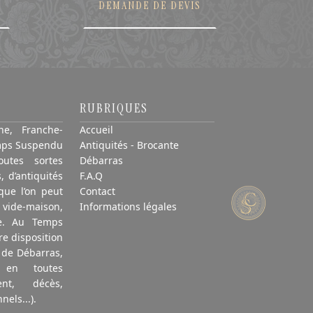
DEMANDE DE DEVIS
RUBRIQUES
ne, Franche-
Accueil
mps Suspendu
Antiquités - Brocante
utes sortes
Débarras
, d’antiquités
F.A.Q
que l’on peut
Contact
 vide-maison,
Informations légales
re. Au Temps
e disposition
s de Débarras,
 en toutes
ent, décès,
nels...).