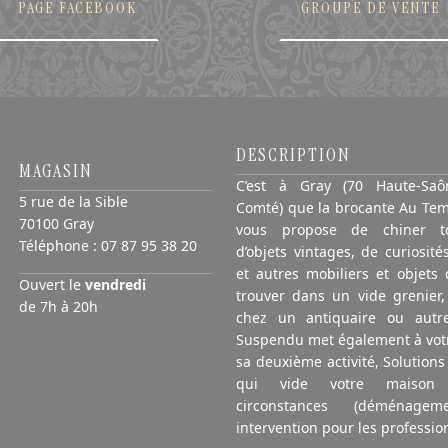
PAGE FACEBOOK
GROUPE DE VENTE
DESCRIPTION
MAGASIN
C’est à Gray (70 Haute-Saô
5 rue de la Sible
Comté) que la brocante Au Te
70100 Gray
vous propose de chiner to
Téléphone :
07 87 95 38 20
d’objets vintages, de curiosités
et autres mobiliers et objets 
Ouvert le
vendredi
trouver dans un vide grenier,
de 7h à 20h
chez un antiquaire ou aut
Suspendu met également à votr
sa deuxième activité, Solution
qui vide votre maison
circonstances (déménagem
intervention pour les profession